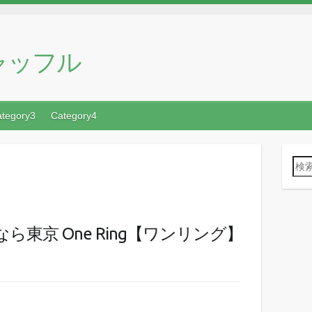
ャッフル
tegory3
Category4
検
索
:
東京 One Ring【ワンリング】