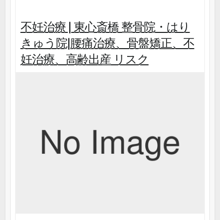
不妊治療 | 東心斎橋 整骨院・はり
きゅう院|腰痛治療、骨盤矯正、不
妊治療、高齢出産 リスク