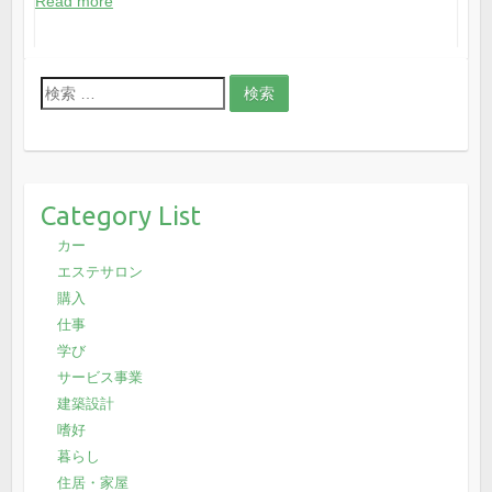
Read more
検
索
:
Category List
カー
エステサロン
購入
仕事
学び
サービス事業
建築設計
嗜好
暮らし
住居・家屋