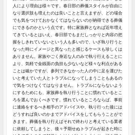
人により理由は様々です。春日部の葬儀スタイルが自由に
なり選択肢も増えたのは良いことと言えますが、どの場合
でも気をつけておかなくてはならないのが納得できる葬儀
にできるのかという点です。特に家族葬となれば近年増え
てきているとはいえ、春日部でもまだしっかりと内容の把
握をしきれていないという人も多いので、いざ執り行うと
なった時にイメージと異なったと感じるケースも珍しくは
ありません。家族やごく身近な人のみで執り行えることに
より、気軽で金銭面の負担も少ないなど様々な利点がある
ことは確かですが、参列できなかった人の中に足を運びた
いと考えていた人とトラブルになってしまうこともあるの
で気をつけなくてはなりません。トラブルにならないよう
にするためにも、家族葬を執り行うことに慣れているとこ
ろを選んでおくべきです。慣れているところならば、事前
に連絡をするべき相手のアドバイスや、執り行った後には
どうすれば良いのかまでアドバイスをしてもらうことがで
きます。葬儀を執り行えばそれで終わりと考えている業者
に依頼してしまうと、後々予期せぬトラブルが起きた時に